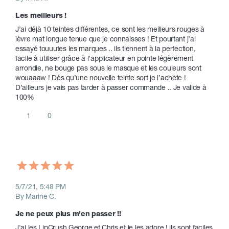
Les meilleurs !
J’ai déjà 10 teintes différentes, ce sont les meilleurs rouges à 
lèvre mat longue tenue que je connaisses ! Et pourtant j’ai 
essayé touuutes les marques .. ils tiennent à la perfection, 
facile à utiliser grâce à l’applicateur en pointe légèrement 
arrondie, ne bouge pas sous le masque et les couleurs sont 
wouaaaw ! Dès qu’une nouvelle teinte sort je l’achète ! 
D’ailleurs je vais pas tarder à passer commande .. Je valide à 
100%
1
0
5/7/21, 5:48 PM
By Marine C.
Je ne peux plus m'en passer !!
J'ai les LipCrush George et Chris et je les adore ! ils sont faciles 