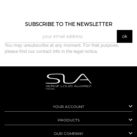
SUBSCRIBE TO THE NEWSLETTER
You may unsubscribe at any moment. For that purpose,
please find our contact info in the legal notice.

YOUR ACCOUNT

PRODUCTS

OUR COMPANY