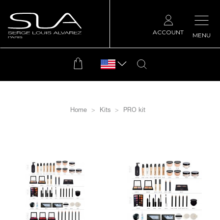
ACCOUNT
MENU
Home
Kits
PRO kit
filtrer