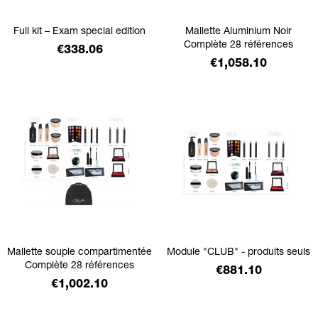
Full kit – Exam special edition
Mallette Aluminium Noir
Complète 28 références
Price
€338.06
Price
€1,058.10
Mallette souple compartimentée
Module "CLUB" - produits seuls
Complète 28 références
Price
€881.10
Price
€1,002.10