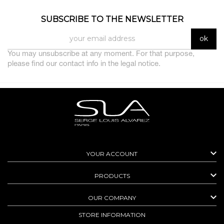
SUBSCRIBE TO THE NEWSLETTER
You may unsubscribe at any moment. For that purpose,
please find our contact info in the legal notice.

YOUR ACCOUNT

PRODUCTS

OUR COMPANY
STORE INFORMATION