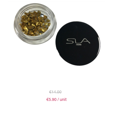
€14.00
€5.90
/ unit