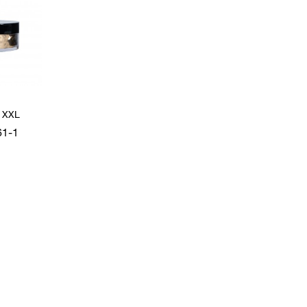
s XXL
61-1
 à la
nde