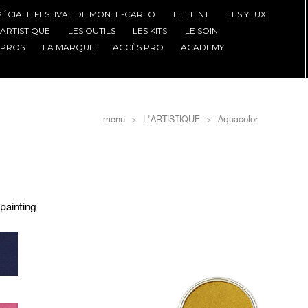
PÉCIALE FESTIVAL DE MONTE-CARLO
LE TEINT
LES YEUX
'ARTISTIQUE
LES OUTILS
LES KITS
LE SOIN
 PROS
LA MARQUE
ACCÈS PRO
ACADEMY
menu
L'ARTISTIQUE
Aquacolor
 painting