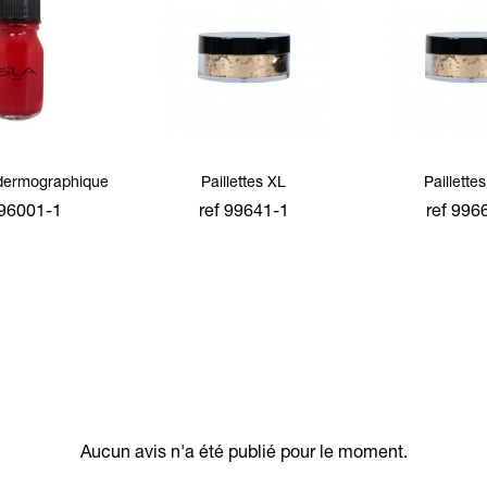
 dermographique
Paillettes XL
Paillette
 96001-1
ref 99641-1
ref 996
ter à la
ajouter à la
ajouter
mmande
commande
comma
Aucun avis n'a été publié pour le moment.