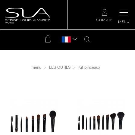
COMPTE
MENU
menu
LES OUTILS
Kit pinceaux
filtrer