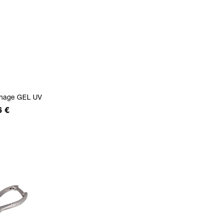
nnage GEL UV
6 €