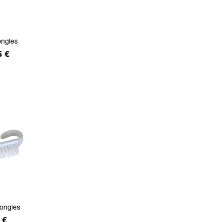
ongles
5 €
ongles
 €