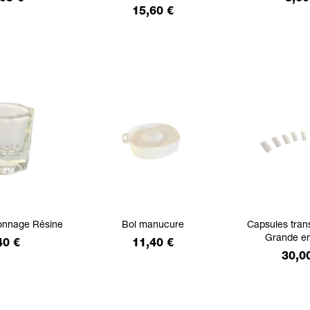
Prix
15,60 €
çonnage Résine
Bol manucure
Capsules tran
Grande e
ix
Prix
40 €
11,40 €
Prix
30,0