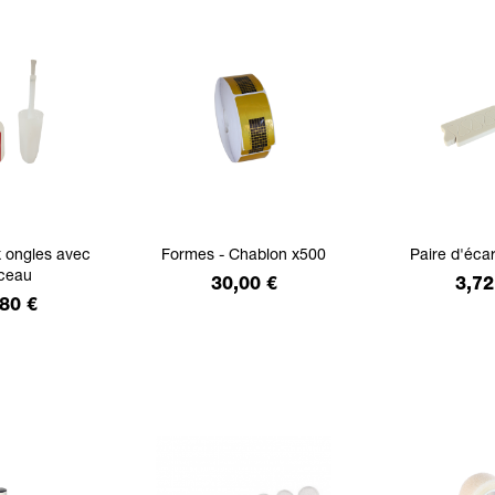
x ongles avec
Formes - Chablon x500
Paire d'écar
nceau
Prix
Prix
30,00 €
3,72
x
80 €