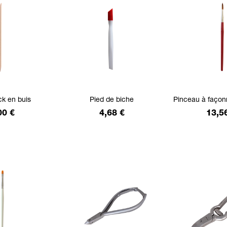
ck en buis
Pied de biche
Pinceau à faço
ix
Prix
Prix
00 €
4,68 €
13,5