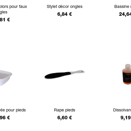
olors pour faux
Stylet décor ongles
Bassine
gles
Prix
Prix
6,84 €
24,6
x
81 €
rée pour pieds
Rape pieds
Dissolvan
x
Prix
Prix
96 €
6,60 €
9,19