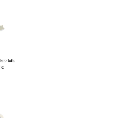
te orteils
 €