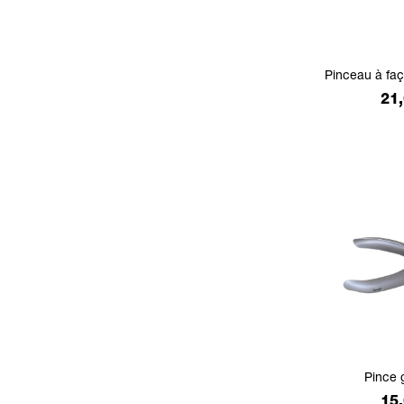
Pinceau à fa
Pri
21,
Pince g
Pri
15,