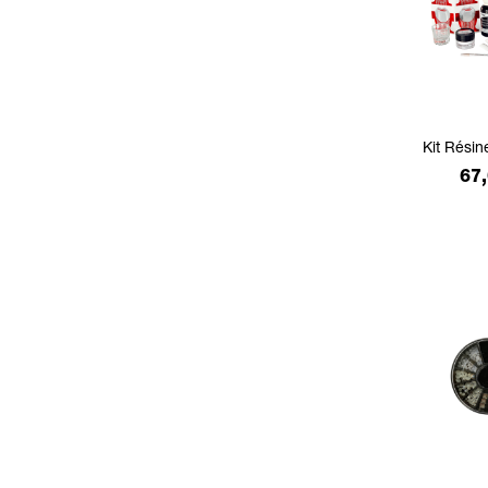
Kit Résin
Pri
67,