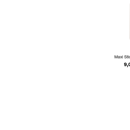
Maxi Sti
Pr
9,