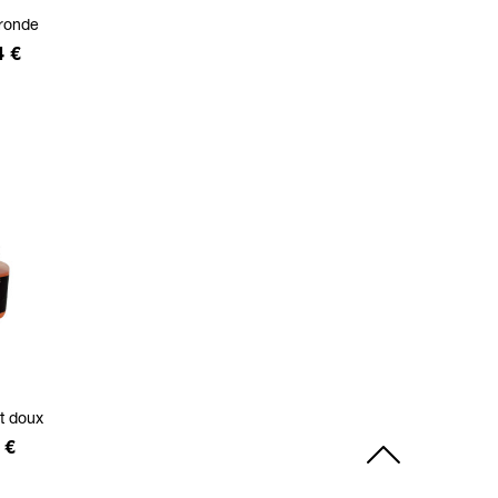
 ronde
4 €
t doux
 €