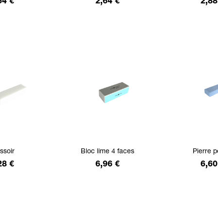
ix
Prix
Prix
64 €
2,64 €
2,88
issoir
Bloc lime 4 faces
Pierre 
ix
Prix
Prix
28 €
6,96 €
6,60