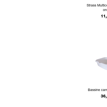
Strass Multic
on
Pri
11,
Bassine car
Pri
36,