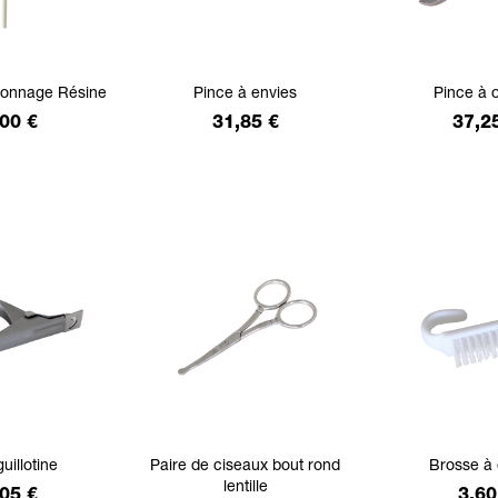
çonnage Résine
Pince à envies
Pince à 
x
Prix
Prix
00 €
31,85 €
37,2
uillotine
Paire de ciseaux bout rond
Brosse à 
lentille
x
Prix
05 €
3,60