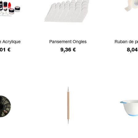
e Acrylique
Pansement Ongles
Ruban de pr
x
Prix
Prix
01 €
9,36 €
8,04