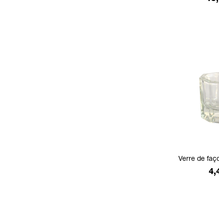
Verre de fa
Pr
4,