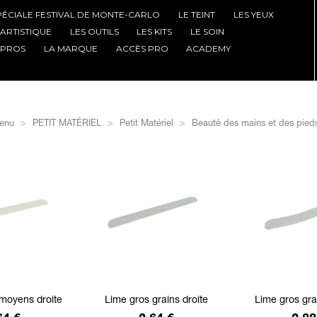
PÉCIALE FESTIVAL DE MONTE-CARLO
LE TEINT
LES YEUX
'ARTISTIQUE
LES OUTILS
LES KITS
LE SOIN
 PROS
LA MARQUE
ACCÈS PRO
ACADEMY
enu
PETIT MATÉRIEL
Petit Matériel
Beauté des mains et des pied
 moyens droite
Lime gros grains droite
Lime gros gra