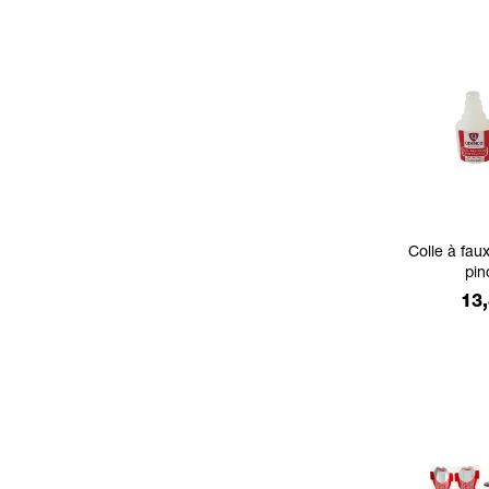
Colle à fau
pi
Pri
13,