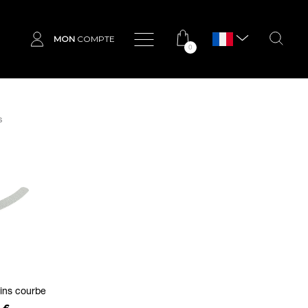
MON
COMPTE
0
s
ins courbe