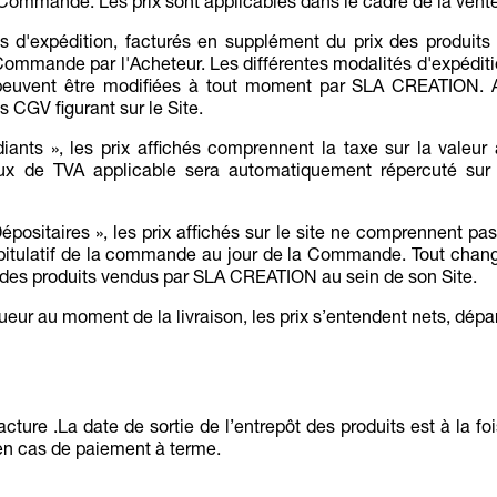
 Commande. Les prix sont applicables dans le cadre de la vente
 d'expédition, facturés en supplément du prix des produits 
 Commande par l'Acheteur. Les différentes modalités d'expédit
es peuvent être modifiées à tout moment par SLA CREATION.
 CGV figurant sur le Site.
tudiants », les prix affichés comprennent la taxe sur la valeur
 de TVA applicable sera automatiquement répercuté sur l
Dépositaires », les prix affichés sur le site ne comprennent pas
capitulatif de la commande au jour de la Commande. Tout chan
 des produits vendus par SLA CREATION au sein de son Site.
igueur au moment de la livraison, les prix s’entendent nets, dép
ture .La date de sortie de l’entrepôt des produits est à la foi
é en cas de paiement à terme.