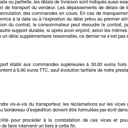
ale ou partielle, les délais de livraison sont indiqués aussi e
 et de transport du vendeur. Les dépassements de délais de l
à annulation des commandes en cours. En cas de manquement 
ervice à la date ou à l'expiration du délai prévu au premier alin
lusion du contrat, le consommateur peut résoudre le contrat
 autre support durable, si après avoir enjoint, selon les mêmes
ans un délai supplémentaire raisonnable, ce dernier ne s'est pas
e port établi aux commandes supérieures à 30.00 euros hor
ntent à 6.90 euros TTC, sauf évolution tarifaire de notre pres
ndre vis-à-vis du transporteur, les réclamations sur les vices
 bordereau d’expédition doivent être formulées par écrit dans le
cilité pour procéder à la constatation de ces vices et pou
 faire intervenir un tiers à cette fin.