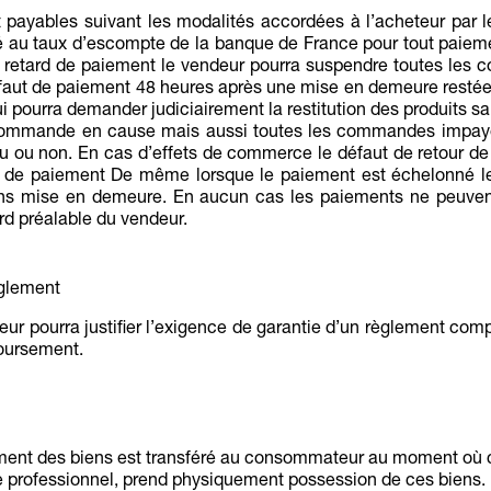
 payables suivant les modalités accordées à l’acheteur par l
lé au taux d’escompte de la banque de France pour tout paiemen
 retard de paiement le vendeur pourra suspendre toutes les
éfaut de paiement 48 heures après une mise en demeure restée 
ui pourra demander judiciairement la restitution des produits
la commande en cause mais aussi toutes les commandes impayé
chu ou non. En cas d’effets de commerce le défaut de retour de
ut de paiement De même lorsque le paiement est échelonné 
 sans mise en demeure. En aucun cas les paiements ne peuvent
d préalable du vendeur.
èglement
eteur pourra justifier l’exigence de garantie d’un règlement 
oursement.
nt des biens est transféré au consommateur au moment où ce d
le professionnel, prend physiquement possession de ces biens.