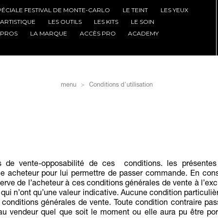
PÉCIALE FESTIVAL DE MONTE-CARLO
LE TEINT
LES YEUX
'ARTISTIQUE
LES OUTILS
LES KITS
LE SOIN
 PROS
LA MARQUE
ACCÈS PRO
ACADEMY
menu
Conditions d'utilisation
es de vente-opposabilité de ces conditions. les présentes
e acheteur pour lui permettre de passer commande. En con
serve de l’acheteur à ces conditions générales de vente à l’exc
ui n’ont qu’une valeur indicative. Aucune condition particuliè
s conditions générales de vente. Toute condition contraire pa
au vendeur quel que soit le moment ou elle aura pu être por