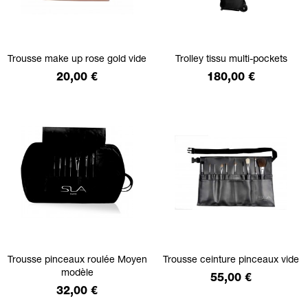
Trousse make up rose gold vide
Trolley tissu multi-pockets
Prix
Prix
20,00 €
180,00 €
Trousse pinceaux roulée Moyen
Trousse ceinture pinceaux vide
modèle
Prix
55,00 €
Prix
32,00 €