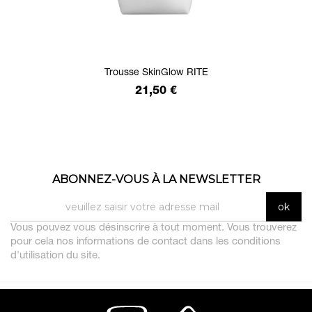
Trousse SkinGlow RITE
Prix
21,50 €
ABONNEZ-VOUS À LA NEWSLETTER
Vous pouvez vous désinscrire à tout moment. Vous trouverez
pour cela nos informations de contact dans les conditions
d'utilisation du site.