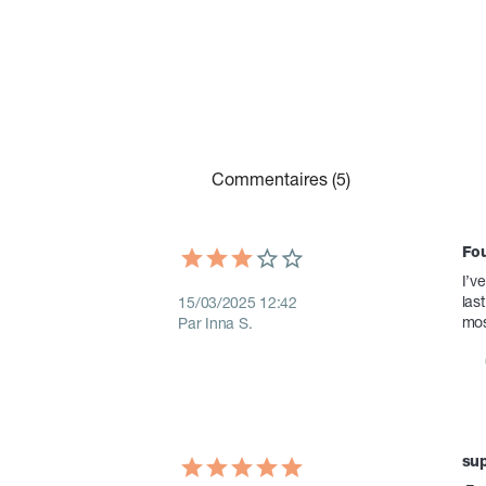
ajou
co
Commentaires (5)
Fou
I’v
las
15/03/2025 12:42
mos
Par Inna S.
sup