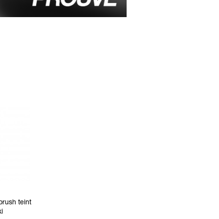
rush teint
i