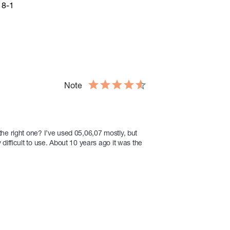
18-1
 à la
nde
Note
e right one? I’ve used 05,06,07 mostly, but 
ifficult to use. About 10 years ago it was the 