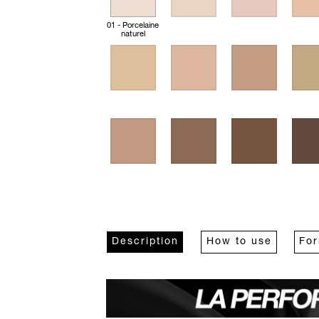
01 - Porcelaine
naturel
Description
How to use
Fo