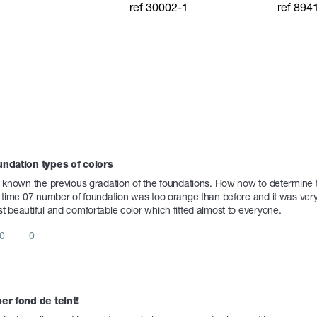
ref 30002-1
ref 894
ter à la
ajouter à la
ajouter
mmande
commande
comma
ndation types of colors 
e known the previous gradation of the foundations. How now to determine th
t time 07 number of foundation was too orange than before and it was very d
t beautiful and comfortable color which fitted almost to everyone.
0
0
er fond de teint!