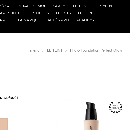
PÉCIALE FESTIVAL DE MONTE-CARLO
LE TEINT
LES YEUX
'ARTISTIQUE
LES OUTILS
LES KITS
LE SOIN
 PROS
LA MARQUE
ACCÈS PRO
ACADEMY
menu
LE TEINT
Photo Foundation Perfect Glow
n
o défaut !