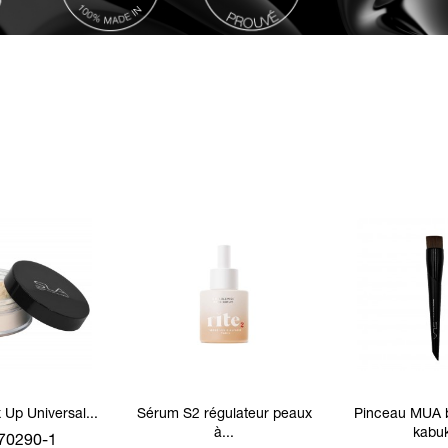
 Up Universal...
Sérum S2 régulateur peaux
Pinceau MUA b
à...
kabuk
 70290-1