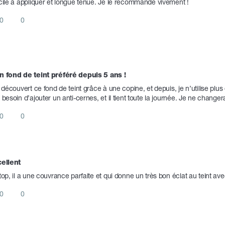
cile à appliquer et longue tenue. Je le recommande vivement !
0
0
 fond de teint préféré depuis 5 ans !
i découvert ce fond de teint grâce à une copine, et depuis, je n’utilise plus
 besoin d’ajouter un anti-cernes, et il tient toute la journée. Je ne changera
0
0
ellent 
top, il a une couvrance parfaite et qui donne un très bon éclat au teint av
0
0