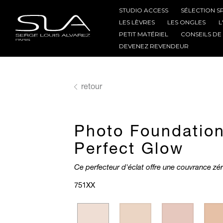
STUDIO ACCESS
SÉLECTION S
LES LÈVRES
LES ONGLES
L
PETIT MATÉRIEL
CONSEILS DE
DEVENEZ REVENDEUR
retour
Photo Foundatio
Perfect Glow
Ce perfecteur d'éclat offre une couvrance zér
751XX