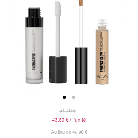
51,40 €
43,69 €
/ l'unité
Au lieu de 46,80 €